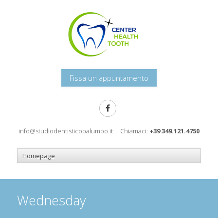
Fissa un appuntamento
info@studiodentisticopalumbo.it
Chiamaci:
+39 349.121.4750
Wednesday