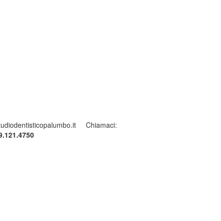
tudiodentisticopalumbo.it
Chiamaci:
9.121.4750