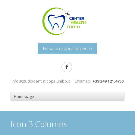
Fissa un appuntamento
info@studiodentisticopalumbo.it
Chiamaci:
+39 349.121.4750
Icon 3 Columns