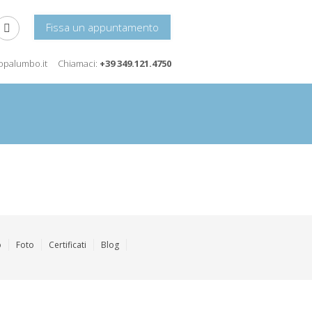
Fissa un appuntamento
icopalumbo.it
Chiamaci:
+39 349.121.4750
o
Foto
Certificati
Blog