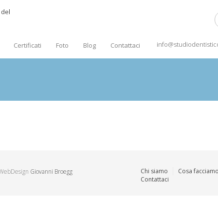
info@studiodentist
Certificati
Foto
Blog
Contattaci
Chi siamo
Cosa facciam
| WebDesign
Giovanni Broegg
Contattaci