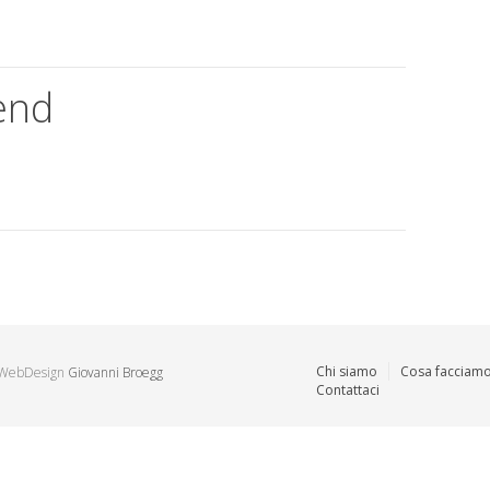
end
Chi siamo
Cosa facciam
| WebDesign
Giovanni Broegg
Contattaci