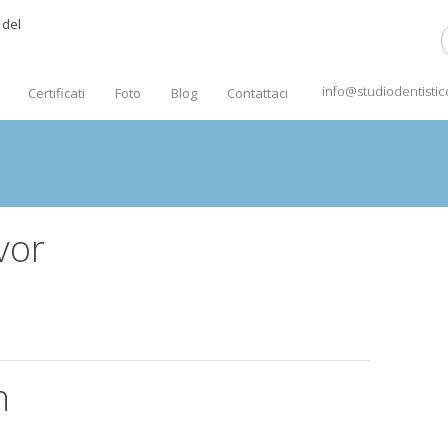
info@studiodentist
Certificati
Foto
Blog
Contattaci
vor
n