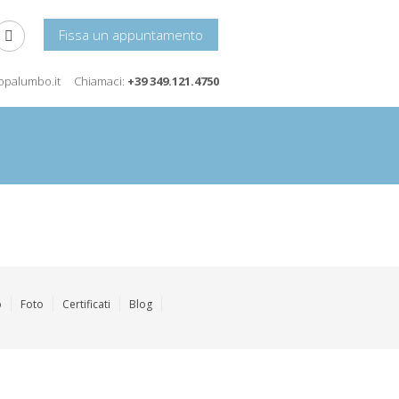
Fissa un appuntamento
icopalumbo.it
Chiamaci:
+39 349.121.4750
o
Foto
Certificati
Blog