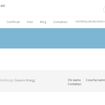
info@studiodentist
Certificati
Foto
Blog
Contattaci
Chi siamo
Cosa facciam
| WebDesign
Giovanni Broegg
Contattaci